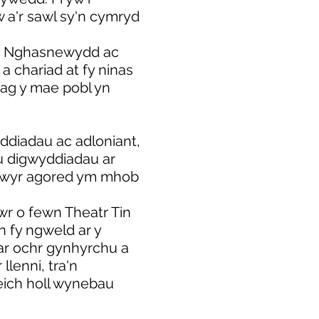
 a'r sawl sy'n cymryd
ng Nghasnewydd ac
 chariad at fy ninas
 ag y mae pobl yn
ddiadau ac adloniant,
lu digwyddiadau ar
r awyr agored ym mhob
r o fewn Theatr Tin
 fy ngweld ar y
ar ochr gynhyrchu a
 llenni, tra'n
eich holl wynebau