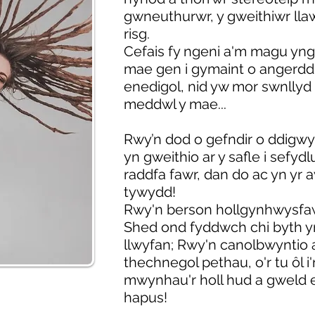
gwneuthurwr, y gweithiwr llaw
risg.
Cefais fy ngeni a'm magu y
mae gen i gymaint o angerdd a
enedigol, nid yw mor swnllyd
meddwl y mae...
Rwy’n dod o gefndir o ddigwy
yn gweithio ar y safle i sefyd
raddfa fawr, dan do ac yn y
tywydd!
Rwy'n berson hollgynhwysfaw
Shed ond fyddwch chi byth yn
llwyfan; Rwy'n canolbwyntio 
thechnegol pethau, o'r tu ôl i'r
mwynhau'r holl hud a gweld 
hapus!