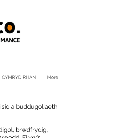
CYMRYD RHAN
More
isio a buddugoliaeth
digol, brwdfrydig,
ywedd. Fi yw'r