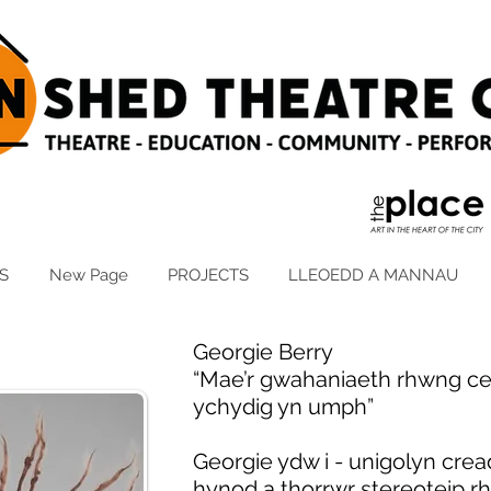
S
New Page
PROJECTS
LLEOEDD A MANNAU
Georgie Berry
“Mae’r gwahaniaeth rhwng ce
ychydig yn umph”
Georgie ydw i - unigolyn crea
hynod a thorrwr stereoteip rh