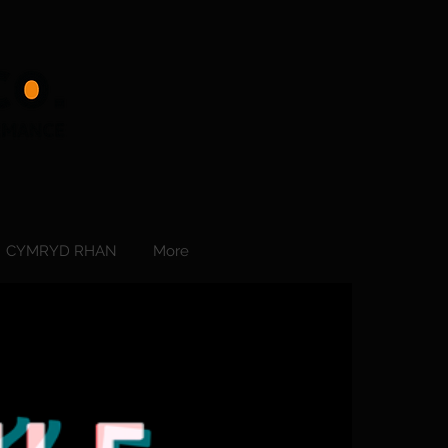
CYMRYD RHAN
More