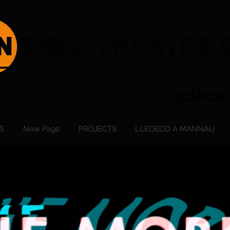
S
New Page
PROJECTS
LLEOEDD A MANNAU